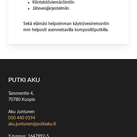
Kiinteistöviemäröintiin
Jätevesijärjestelmiin
Sekä elämäsi helpoimman käyttövesiremontin
mm helposti asennettavilla komposiitiputkilla.
PUTKI AKU
Tammentie 4,
70780 Kuopio
Aku Juntunen
050 440 0194
aku.juntunen@putkiaku.fi
Y-tunnus: 1647992-5