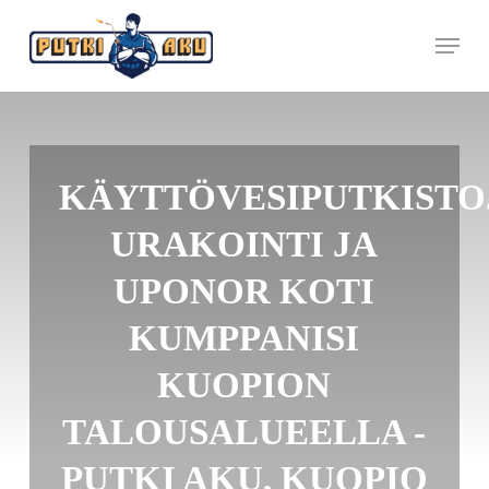
Skip
to
Menu
main
content
KÄYTTÖVESIPUTKISTO
URAKOINTI JA
UPONOR KOTI
KUMPPANISI
KUOPION
TALOUSALUEELLA -
PUTKI AKU, KUOPIO