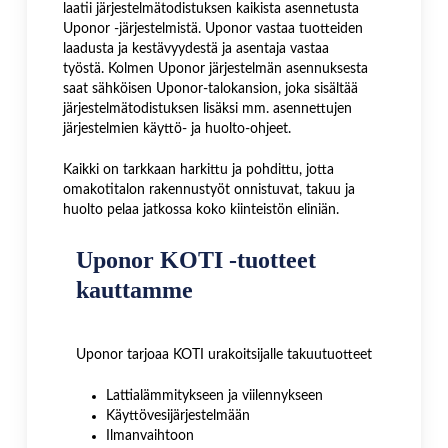
laatii järjestelmätodistuksen kaikista asennetusta
Uponor -järjestelmistä. Uponor vastaa tuotteiden
laadusta ja kestävyydestä ja asentaja vastaa
työstä. Kolmen Uponor järjestelmän asennuksesta
saat sähköisen Uponor-talokansion, joka sisältää
järjestelmätodistuksen lisäksi mm. asennettujen
järjestelmien käyttö- ja huolto-ohjeet.
Kaikki on tarkkaan harkittu ja pohdittu, jotta
omakotitalon rakennustyöt onnistuvat, takuu ja
huolto pelaa jatkossa koko kiinteistön eliniän.
Uponor KOTI -tuotteet
kauttamme
Uponor tarjoaa KOTI urakoitsijalle takuutuotteet
Lattialämmitykseen ja viilennykseen
Käyttövesijärjestelmään
Ilmanvaihtoon